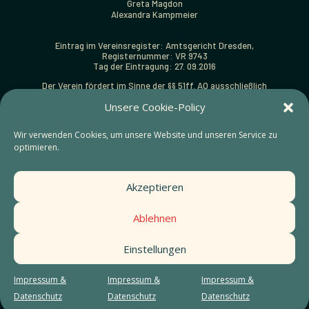
Greta Magdon
Alexandra Kampmeier
Eintrag im Vereinsregister: Amtsgericht Dresden,
Registernummer: VR 9743
Tag der Eintragung: 27. 09.2016
Der Verein fördert im Sinne der §§ 51ff. AO ausschließlich
und unmittelbar folgende gemeinnützige Zwecke:
Unsere Cookie-Policy
Förderung von Kunst und Kultur (§ 52 Abs. 2 Satz 1 Nr. 5 AO).
Zuwendungsbestätigungen (Spendenquittungen) können
Wir verwenden Cookies, um unsere Website und unseren Service zu
ausgestellt werden.
optimieren.
Finanzamt:
Steuernummer: 203/141/18937 beim Finanzamt Dresden-Süd
Akzeptieren
Gestaltung:
https://sainthouse.studio
Ablehnen
Styleguide
Einstellungen
Impressum &
Datenschutz
Impressum &
Impressum &
Impressum &
Cookies
Datenschutz
Datenschutz
Datenschutz