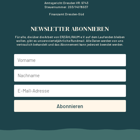
Amtsgericht Dresden VR: 9743
Steuernummer: 203/141/18937
Finanzamt Dresden-Süd
NEWSLETTER ABONNIEREN
Für alle, die über die Arbeit von ERZÄHLRAUM e.V. auf dem Laufenden bleiben
wollen, gibt es unsere vierteljährliche Rundmail. Alle Daten werden von uns
vertraulich behandelt und das Abonnement kann jederzeit beendet werden.
Abonnieren