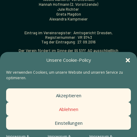
Hannah Hofmann (2. Vorsitzende)
Jule Richter
Greta Magdon
Alexandra Kampmeier
Eintrag im Vereinsregister: Amtsgericht Dresden,
Registernummer: VR 9743
Tag der Eintragung: 27. 09.2016
Der Verein fördert im Sinne der §§ 51ff. AO ausschließlich
und unmittelbar folgende gemeinnützige Zwecke:
Unsere Cookie-Policy
Förderung von Kunst und Kultur (§ 52 Abs. 2 Satz 1 Nr. 5 AO).
Zuwendungsbestätigungen (Spendenquittungen) können
Wir verwenden Cookies, um unsere Website und unseren Service zu
ausgestellt werden.
optimieren.
Finanzamt:
Steuernummer: 203/141/18937 beim Finanzamt Dresden-Süd
Akzeptieren
Gestaltung:
https://sainthouse.studio
Ablehnen
Styleguide
Einstellungen
Impressum &
Datenschutz
Impressum &
Impressum &
Impressum &