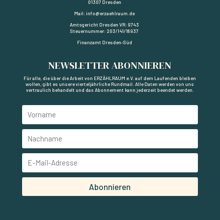
01307 Dresden
Mail: info@erzaehlraum.de
Amtsgericht Dresden VR: 9743
Steuernummer: 203/141/18937
Finanzamt Dresden-Süd
NEWSLETTER ABONNIEREN
Für alle, die über die Arbeit von ERZÄHLRAUM e.V. auf dem Laufenden bleiben
wollen, gibt es unsere vierteljährliche Rundmail. Alle Daten werden von uns
vertraulich behandelt und das Abonnement kann jederzeit beendet werden.
Abonnieren