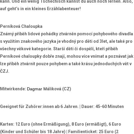
kann. Und ein wenig Tschechisch kannst du auch noch lernen. Also,
auf geht’s in ein kleines Erzählabenteuer!
Perníková Chaloupka
Známý příběh lidové pohádky ztvárněn pomocí pohybového divadla
s využitím znakového jazyka je vhodný pro děti od 3let, ale také pro
všechny věkové kategorie. Starší děti či dospělí, kteří příběh
Perníkové chaloupky dobře znají, mohou více vnímat a poznávat jak
lze příběh ztvárnit pouze pohybem a také krásu jednoduchých vět v
ČZJ.
Mitwirkende:
Dagmar M
áliková (CZ)
Geeignet für Zuhörer:innen ab 6 Jahren. | Dauer: 45-60 Minuten
Karten:
12 Euro (ohne Ermäßigung), 8 Euro (ermäßigt), 6 Euro
(Kinder und Schüler bis 18 Jahre) |
Familienticket:
25 Euro (2