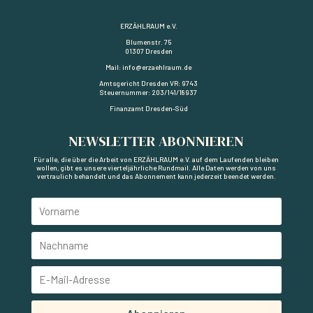
ERZÄHLRAUM e.V.
Blumenstr. 75
01307 Dresden
Mail: info@erzaehlraum.de
Amtsgericht Dresden VR: 9743
Steuernummer: 203/141/18937
Finanzamt Dresden-Süd
NEWSLETTER ABONNIEREN
Für alle, die über die Arbeit von ERZÄHLRAUM e.V. auf dem Laufenden bleiben
wollen, gibt es unsere vierteljährliche Rundmail. Alle Daten werden von uns
vertraulich behandelt und das Abonnement kann jederzeit beendet werden.