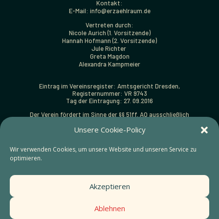
Kontakt:
E-Mail: info@erzaehlraum.de
Vertreten durch:
Nicole Aurich (1. Vorsitzende)
Hannah Hofmann (2. Vorsitzende)
Jule Richter
Greta Magdon
Alexandra Kampmeier
Eintrag im Vereinsregister: Amtsgericht Dresden,
Registernummer: VR 9743
Tag der Eintragung: 27. 09.2016
Der Verein fördert im Sinne der §§ 51ff. AO ausschließlich
und unmittelbar folgende gemeinnützige Zwecke:
Unsere Cookie-Policy
Förderung von Kunst und Kultur (§ 52 Abs. 2 Satz 1 Nr. 5 AO).
Zuwendungsbestätigungen (Spendenquittungen) können
Wir verwenden Cookies, um unsere Website und unseren Service zu
ausgestellt werden.
optimieren.
Finanzamt:
Steuernummer: 203/141/18937 beim Finanzamt Dresden-Süd
Akzeptieren
Gestaltung:
https://sainthouse.studio
Ablehnen