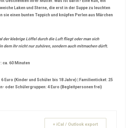
it Geschenken ihrer Mütter. Was ist darin? Eine Kuh, ein
eiche Laken und Sterne, die erst in der Suppe zu leuchten
en sie einen bunten Teppich und knüpfen Perlen aus Märchen
 der klebrige Löffel durch die Luft fliegt oder man sich
n dem ihr nicht nur zuhören, sondern auch mitmachen dürft.
r: ca. 60 Minuten
6 Euro (Kinder und Schüler bis 18 Jahre) |
Familienticket:
25
n- oder Schülergruppen:
4 Euro (Begleitpersonen frei)
+ iCal / Outlook export