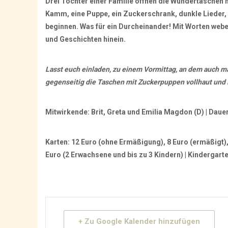
Drei Töchter einer Familie öffnen die Wundertaschen m
Kamm, eine Puppe, ein Zuckerschrank, dunkle Lieder, w
beginnen. Was für ein Durcheinander! Mit Worten web
und Geschichten hinein.
Lasst euch einladen, zu einem Vormittag, an dem auch mal
gegenseitig die Taschen mit Zuckerpuppen vollhaut und i
Mitwirkende:
Brit, Greta
und
Emilia Magdon
(D) | Daue
Karten:
12 Euro (ohne Ermäßigung), 8 Euro (ermäßigt), 
Euro (2 Erwachsene und bis zu 3 Kindern) |
Kindergarte
+ Zu Google Kalender hinzufügen