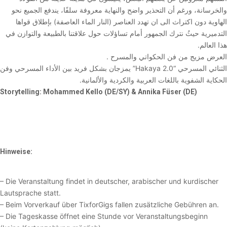
والخرسانة، ورغم أن التحذير واضح والنهاية معروفة سلفًا، يندفع الجميع نحو
الهاوية دون اكتراث الى ان تهدد العناصر (النار الماء العاصفة) بإطلاق قواها
التدميرية حيثُ نترك الجمهور أمام تساؤلات حول علاقتنا بالطبيعة والتوازن في
هذا العالم.
العرض مزيج من فن الحكواتي والمسرح .
الثنائي المسرحي “Hakaya 2.0” يمزجان بشكل فريد بين الأداء المسرحي وفن
الحكاية الشفوية باللغات العربية والكردية والألمانية.
Storytelling:
Mohammed Kello (DE/SY) & Annika Füser (DE)
Hinweise:
– Die Veranstaltung findet in deutscher, arabischer und kurdischer
Lautsprache statt.
– Beim Vorverkauf über TixforGigs fallen zusätzliche Gebühren an.
– Die Tageskasse öffnet eine Stunde vor Veranstaltungsbeginn