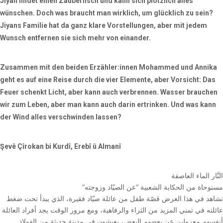
Jiyan findet einen Zauberfisch und kann sich plötzlich alles
wünschen. Doch was braucht man wirklich, um glücklich zu sein?
Jiyans Familie hat da ganz klare Vorstellungen, aber mit jedem
Wunsch entfernen sie sich mehr von einander.
Zusammen mit den beiden Erzähler:innen Mohammed und Annika
geht es auf eine Reise durch die vier Elemente, aber Vorsicht: Das
Feuer schenkt Licht, aber kann auch verbrennen. Wasser brauchen
wir zum Leben, aber man kann auch darin ertrinken. Und was kann
der Wind alles verschwinden lassen?
Şevê Çîrokan bi Kurdî, Erebî û Almanî
النَّار الماء العاصفة
مستوحاة من الحكاية الشعبية “عن الصيّاد وزوجته”
نشاهد في هذا العرض قصّة طفل من عائلة صيّاد فقيرة، الذي يبدأ تحت ضغط
عائلته في تمني المزيد من الثراء والرفاهية، ومع مرور الوقت يجد أفراد العائلة
أنفسهم معزولين عن بعضهم البعض، يعيشون في مدينة حديثة من الفولاذ