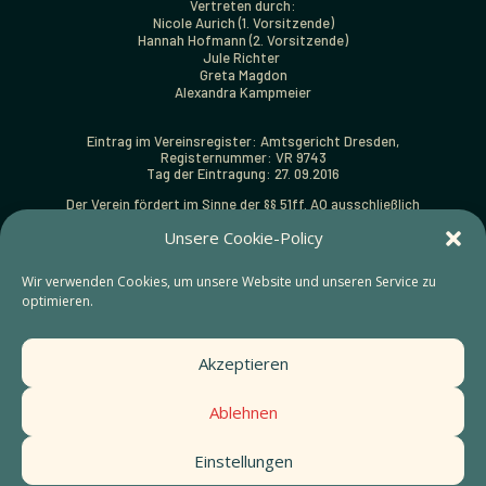
Vertreten durch:
Nicole Aurich (1. Vorsitzende)
Hannah Hofmann (2. Vorsitzende)
Jule Richter
Greta Magdon
Alexandra Kampmeier
Eintrag im Vereinsregister: Amtsgericht Dresden,
Registernummer: VR 9743
Tag der Eintragung: 27. 09.2016
Der Verein fördert im Sinne der §§ 51ff. AO ausschließlich
und unmittelbar folgende gemeinnützige Zwecke:
Unsere Cookie-Policy
Förderung von Kunst und Kultur (§ 52 Abs. 2 Satz 1 Nr. 5 AO).
Zuwendungsbestätigungen (Spendenquittungen) können
Wir verwenden Cookies, um unsere Website und unseren Service zu
ausgestellt werden.
optimieren.
Finanzamt:
Steuernummer: 203/141/18937 beim Finanzamt Dresden-Süd
Akzeptieren
Gestaltung:
https://sainthouse.studio
Ablehnen
Styleguide
Einstellungen
Impressum &
Datenschutz