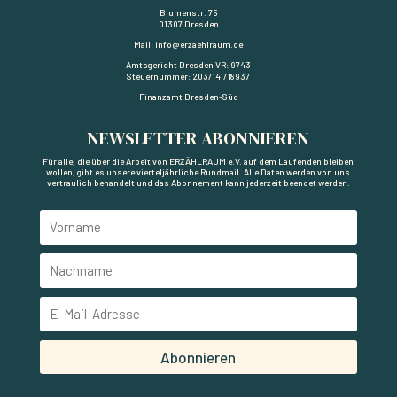
Blumenstr. 75
01307 Dresden
Mail: info@erzaehlraum.de
Amtsgericht Dresden VR: 9743
Steuernummer: 203/141/18937
Finanzamt Dresden-Süd
NEWSLETTER ABONNIEREN
Für alle, die über die Arbeit von ERZÄHLRAUM e.V. auf dem Laufenden bleiben
wollen, gibt es unsere vierteljährliche Rundmail. Alle Daten werden von uns
vertraulich behandelt und das Abonnement kann jederzeit beendet werden.
Abonnieren